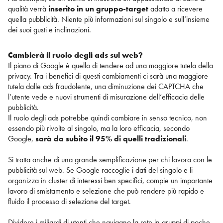
qualità verrà
inserito in un gruppo-target
adatto a ricevere
quella pubblicità. Niente più informazioni sul singolo e sull’insieme
dei suoi gusti e inclinazioni.
Cambierà il ruolo degli ads sul web?
Il piano di Google è quello di tendere ad una maggiore tutela della
privacy. Tra i benefici di questi cambiamenti ci sarà una maggiore
tutela dalle ads fraudolente, una diminuzione dei CAPTCHA che
l’utente vede e nuovi strumenti di misurazione dell’efficacia delle
pubblicità.
Il ruolo degli ads potrebbe quindi cambiare in senso tecnico, non
essendo più rivolte al singolo, ma la loro efficacia, secondo
Google,
sarà da subito il 95% di quelli tradizionali
.
Si tratta anche di una grande semplificazione per chi lavora con le
pubblicità sul web. Se Google raccoglie i dati del singolo e li
organizza in cluster di interessi ben specifici, compie un importante
lavoro di smistamento e selezione che può rendere più rapido e
fluido il processo di selezione del target.
Dividere i miliardi di utenti che navigano la rete in gruppi di poche