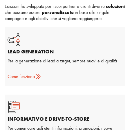
Ediscom ha sviluppato per i suoi partner e clienti diverse
soluzioni
che possono essere
personalizzate
in base alle singole
campagne e agli obiettivi che si vogliono raggiungere:
LEAD GENERATION
Per la generazione di lead a target, sempre nuovi e di qualità
Come funziona
INTERATTIVO (RISPONDI SI)
L’utente riceve un SMS in cui viene invitato a rispondere “Sì” se
interessato a maggiori informazioni in merito alla promozione o
ai prodotti e servizi descritti nel testo del messaggio. Se l’utente
risponde “Sì” viene generato un lead, inoltrato in tempo reale al
INFORMATIVO E DRIVE-TO-STORE
cliente.
Per comunicare agli utenti informazioni, promozioni, nuove