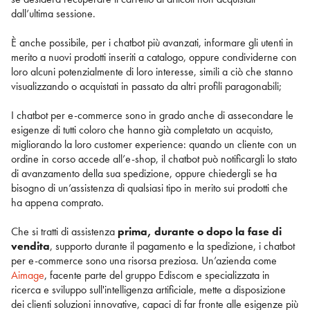
dall’ultima sessione.
È anche possibile, per i chatbot più avanzati, informare gli utenti in
merito a nuovi prodotti inseriti a catalogo, oppure condividerne con
loro alcuni potenzialmente di loro interesse, simili a ciò che stanno
visualizzando o acquistati in passato da altri profili paragonabili;
I chatbot per e-commerce sono in grado anche di assecondare le
esigenze di tutti coloro che hanno già completato un acquisto,
migliorando la loro customer experience: quando un cliente con un
ordine in corso accede all’e-shop, il chatbot può notificargli lo stato
di avanzamento della sua spedizione, oppure chiedergli se ha
bisogno di un’assistenza di qualsiasi tipo in merito sui prodotti che
ha appena comprato.
Che si tratti di assistenza
prima, durante o dopo la fase di
vendita
, supporto durante il pagamento e la spedizione, i chatbot
per e-commerce sono una risorsa preziosa. Un’azienda come
Aimage
, facente parte del gruppo Ediscom e specializzata in
ricerca e sviluppo sull'intelligenza artificiale, mette a disposizione
dei clienti soluzioni innovative, capaci di far fronte alle esigenze più