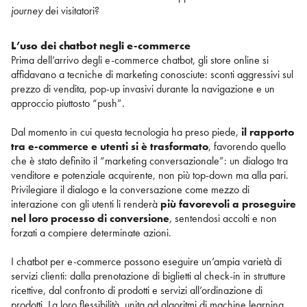
journey
dei visitatori?
L’uso dei chatbot negli e-commerce
Prima dell’arrivo degli e-commerce chatbot, gli store online si
affidavano a tecniche di marketing conosciute: sconti aggressivi sul
prezzo di vendita, pop-up invasivi durante la navigazione e un
approccio piuttosto “push”.
Dal momento in cui questa tecnologia ha preso piede,
il rapporto
tra e-commerce e utenti si è trasformato
, favorendo quello
che è stato definito il “marketing conversazionale”: un dialogo tra
venditore e potenziale acquirente, non più top-down ma alla pari.
Privilegiare il dialogo e la conversazione come mezzo di
interazione con gli utenti li renderà
più favorevoli a proseguire
nel loro processo di conversione
, sentendosi accolti e non
forzati a compiere determinate azioni.
I chatbot per e-commerce possono eseguire un’ampia varietà di
servizi clienti: dalla prenotazione di biglietti al check-in in strutture
ricettive, dal confronto di prodotti e servizi all’ordinazione di
prodotti. La loro flessibilità, unita ad algoritmi di machine learning