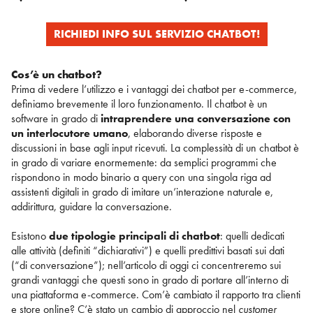
RICHIEDI INFO SUL SERVIZIO CHATBOT!
Cos’è un chatbot?
Prima di vedere l’utilizzo e i vantaggi dei chatbot per e-commerce,
definiamo brevemente il loro funzionamento. Il chatbot è un
software in grado di
intraprendere una conversazione con
un interlocutore umano
, elaborando diverse risposte e
discussioni in base agli input ricevuti. La complessità di un chatbot è
in grado di variare enormemente: da semplici programmi che
rispondono in modo binario a query con una singola riga ad
assistenti digitali in grado di imitare un’interazione naturale e,
addirittura, guidare la conversazione.
Esistono
due tipologie principali di chatbot
: quelli dedicati
alle attività (definiti “dichiarativi”) e quelli predittivi basati sui dati
(“di conversazione”); nell’articolo di oggi ci concentreremo sui
grandi vantaggi che questi sono in grado di portare all’interno di
una piattaforma e-commerce. Com’è cambiato il rapporto tra clienti
e store online? C’è stato un cambio di approccio nel
customer