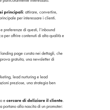
è particolarmente interessato.
si principali
: attirare, convertire,
incipale per interessare i clienti.
 e preferenze di questi, l’inbound
 per offrire contenuti di alta qualità e
 landing page curata nei dettagli, che
prova gratuita, una newsletter di
keting, lead nurturing e lead
azioni preziose, una strategia ben
zo e
cercare di deliziare il cliente
.
za portano alla nascita di un promoter: