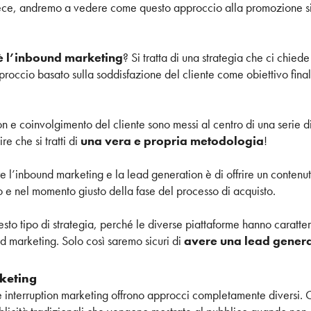
nvece, andremo a vedere come questo approccio alla promozione si i
è l’inbound marketing
? Si tratta di una strategia che ci chied
proccio basato sulla soddisfazione del cliente come obiettivo final
e coinvolgimento del cliente sono messi al centro di una serie di 
re che si tratti di
una vera e propria metodologia
!
 l’inbound marketing e la lead generation è di offrire un contenuto 
o e nel momento giusto della fase del processo di acquisto.
 questo tipo di strategia, perché le diverse piattaforme hanno caratte
nd marketing. Solo così saremo sicuri di
avere una lead genera
rketing
interruption marketing offrono approcci completamente diversi. Co