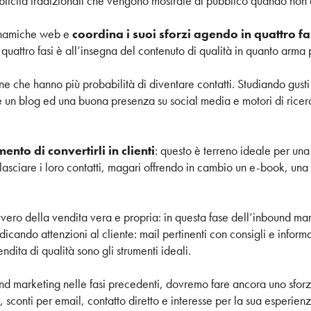
bblicità tradizionali che vengono mostrate al pubblico quando non 
dinamiche web e
coordina i suoi sforzi agendo in quattro fa
uattro fasi è all’insegna del contenuto di qualità in quanto arma pr
ne che hanno più probabilità di diventare contatti. Studiando gusti
re un blog ed una buona presenza su social media e motori di ricerca
ento di convertirli in clienti
: questo è terreno ideale per una
lasciare i loro contatti, magari offrendo in cambio un e-book, una 
vvero della vendita vera e propria: in questa fase dell’inbound mar
dicando attenzioni al cliente: mail pertinenti con consigli e inform
dita di qualità sono gli strumenti ideali.
und marketing nelle fasi precedenti, dovremo fare ancora uno sfor
 sconti per email, contatto diretto e interesse per la sua esperien