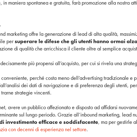
 in maniera spontanea e gratuita, farà promozione alla nostra atti
?
nd marketing offre la generazione di lead di alta qualità, massimiz
tile per
superare le difese che gli utenti hanno ormai alza
ione di qualità che arricchisca il cliente oltre al semplice acquist
 decisamente più propensi all’acquisto, per cui si rivela una strateg
onveniente, perché costa meno dell’advertising tradizionale e può
l’analisi dei dati di navigazione e di preferenza degli utenti, pe
trarne strategie vincenti.
t, avere un pubblico affezionato e disposto ad affidarsi nuovament
erminante sul lungo periodo. Grazie all’inbound marketing, lead n
 di investimento efficace e soddisfacente
, ma per gestirle 
zia con decenni di esperienza nel settore
.