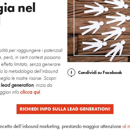
gia nel
d
ibilità per raggiungere i potenziali
te, però, in certi contesti possono
 effetto limitato, senza generare
ndo la metodologia dell’inbound
Condividi
su Facebook
eglio le nostre risorse. Scopri
 lead generation
, inizia da
ggiori info
clicca qui
.
RICHIEDI INFO SULLA LEAD GENERATION!
oncetto dell’inbound marketing, prestando maggior attenzione
al 