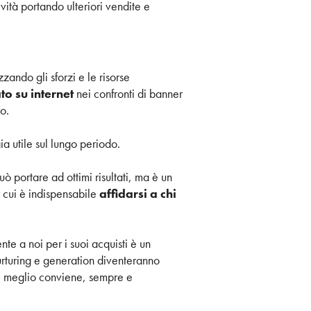
vità portando ulteriori vendite e
zando gli sforzi e le risorse
to su internet
nei confronti di banner
o.
ia utile sul lungo periodo.
 portare ad ottimi risultati, ma è un
r cui è indispensabile
affidarsi a chi
e a noi per i suoi acquisti è un
urturing e generation diventeranno
al meglio conviene, sempre e