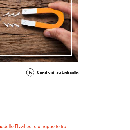
Condividi
su LinkedIn
modello Flywheel e al rapporto tra