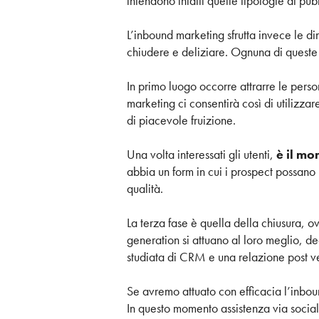
intendono infatti quelle tipologie di pu
L’inbound marketing sfrutta invece le 
chiudere e deliziare. Ognuna di queste q
In primo luogo occorre attrarre le perso
marketing ci consentirà così di utilizza
di piacevole fruizione.
Una volta interessati gli utenti,
è il mom
abbia un form in cui i prospect possano 
qualità.
La terza fase è quella della chiusura, o
generation si attuano al loro meglio, de
studiata di CRM e una relazione post ven
Se avremo attuato con efficacia l’inbo
In questo momento assistenza via social,