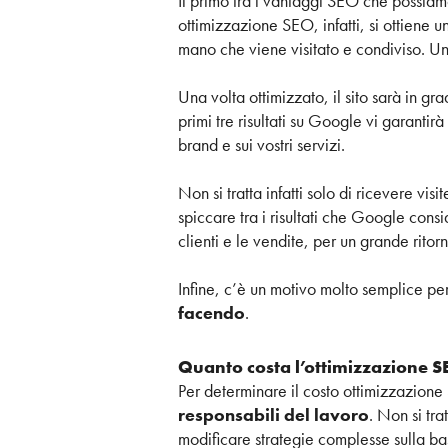
Il primo tra i vantaggi SEO che possiamo
ottimizzazione SEO, infatti, si ottiene
mano che viene visitato e condiviso. Un
Una volta ottimizzato, il sito sarà in gr
primi tre risultati su Google vi garanti
brand e sui vostri servizi.
Non si tratta infatti solo di ricevere vis
spiccare tra i risultati che Google consi
clienti e le vendite, per un grande rito
Infine, c’è un motivo molto semplice per 
facendo
.
Quanto costa l’ottimizzazione 
Per determinare il costo ottimizzazione
responsabili del lavoro
. Non si tr
modificare strategie complesse sulla bas