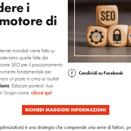
ere i
 motore di
ternet mondiali viene fatto su
deriamo quelle fatte dai
zazione SEO per il posizionamento
 strumento fondamentale per
Condividi
su Facebook
rsi un posto in cima ai risultati
isura
, Ediscom porterà i tuoi
le! Scopri come,
clicca qui
!
RICHIEDI MAGGIORI INFORMAZIONI
imization) è una strategia che comprende una serie di fattori, pr