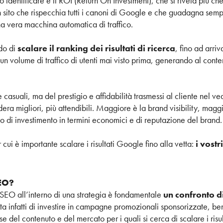
 identificare è il ROI (Return On Investment), che si rivela più che
 un sito che rispecchia tutti i canoni di Google e che guadagna se
a vera macchina automatica di traffico.
ado di
scalare il ranking dei risultati di ricerca
, fino ad arriv
rà un volume di traffico di utenti mai visto prima, generando al con
ite casuali, ma del prestigio e affidabilità trasmessi al cliente nel v
dera migliori, più attendibili. Maggiore è la brand visibility, magg
rno di investimento in termini economici e di reputazione del brand.
cui è importante scalare i risultati Google fino alla vetta:
i vostr
SEO?
 SEO all’interno di una strategia è fondamentale
un confronto di
atta infatti di investire in campagne promozionali sponsorizzate, b
e del contenuto e del mercato per i quali si cerca di scalare i risu