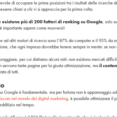
vole di occupare le prime posizioni tra i risultati delle ricerche deg
ssere chiari a chi vi si approccia per la prima volta.
he
esistono più di 200 fattori di ranking su Google
, solo s
: è importante sapere come muoversi!
gle ad altri motori di ricerca sono l’87% da computer e il 95% da 
ione, che ogni impresa dovrebbe tenere sempre in mente: se non 
ggiare, per cui sfatiamo alcuni miti: non esistono mercati difficil
n servono tante pagine per la giusta ottimizzazione, ma
il conte
ata di tutti.
SEO
 su Google è fondamentale, ma per fortuna non è appannaggio solo
iscom nel mondo del digital marketing
, è possibile ottimizzare il
edditizio nel tempo.