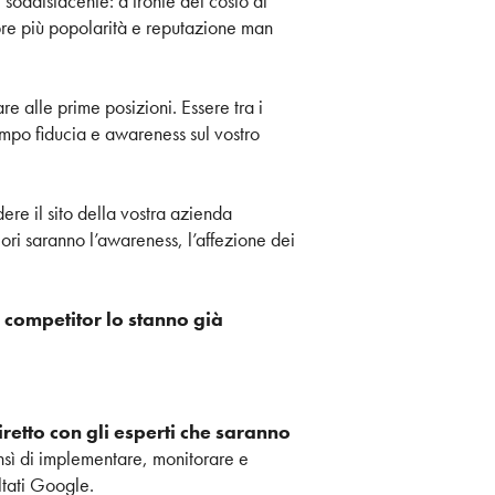
 soddisfacente: a fronte del costo di
mpre più popolarità e reputazione man
are alle prime posizioni. Essere tra i
tempo fiducia e awareness sul vostro
edere il sito della vostra azienda
iori saranno l’awareness, l’affezione dei
i competitor lo stanno già
retto con gli esperti che saranno
ensì di implementare, monitorare e
ltati Google.