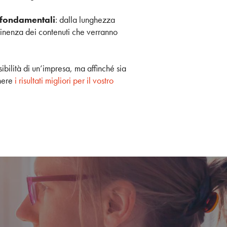
e fondamentali
: dalla lunghezza
rtinenza dei contenuti che verranno
ibilità di un’impresa, ma affinché sia
enere
i risultati migliori per il vostro