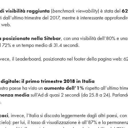
i visibilità raggiunta
(
benchmark viewability
) è stata del
6
 dall’ultimo trimestre del 2017, mentre è interessante approfondire
a web.
à posizionate nella Sitebar
, con una visibilità dell’80% e u
l 72% e un tempo medio di 31.4 secondi.
vece, il Leaderboard, posizionato nel footer della pagina web: 62%
à digitale: il primo trimestre 2018 in Italia
nostro paese ha visto un
aumento dell’1%
rispetto all’ultimo tri
anenza media
sull’Ad di quasi 2 secondi (da 25.8 a 24). Parland
.
caci
, invece, l’Italia si discosta leggermente dagli altri paesi, c
ielo): per lui, il tasso di visualizzazione è all’87% e la permane