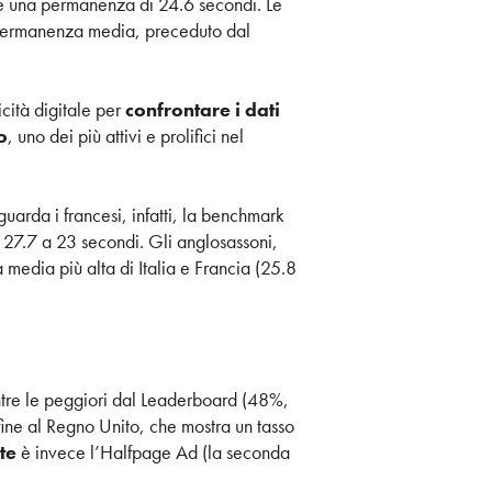
 e una permanenza di 24.6 secondi. Le
di permanenza media, preceduto dal
licità digitale per
confrontare i dati
o
, uno dei più attivi e prolifici nel
guarda i francesi, infatti, la benchmark
 27.7 a 23 secondi. Gli anglosassoni,
edia più alta di Italia e Francia (25.8
tre le peggiori dal Leaderboard (48%,
fine al Regno Unito, che mostra un tasso
te
è invece l’Halfpage Ad (la seconda