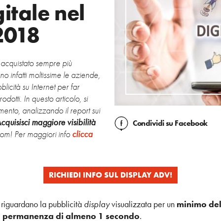
itale nel
2018
ha acquistato sempre più
 infatti moltissime le aziende,
licità su Internet per far
dotti. In questo articolo, si
mento, analizzando il report sui
cquisisci maggiore visibilità
Condividi
su Facebook
com! Per maggiori info
clicca
RICHIEDI INFO SUL DISPLAY ADV!
e riguardano la pubblicità
display
visualizzata per un
minimo de
i permanenza di almeno 1 secondo
.