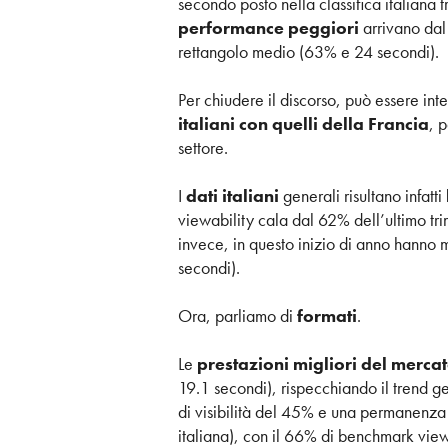
secondo posto nella classifica italian
performance peggiori
arrivano dal
rettangolo medio (63% e 24 secondi).
Per chiudere il discorso, può essere inter
italiani con quelli della Francia
, 
settore.
I
dati italiani
generali risultano infatti
viewability cala dal 62% dell’ultimo t
invece, in questo inizio di anno hanno
secondi).
Ora, parliamo di
formati
.
Le
prestazioni migliori del merca
19.1 secondi), rispecchiando il trend ge
di visibilità del 45% e una permanenza 
italiana), con il 66% di benchmark vie