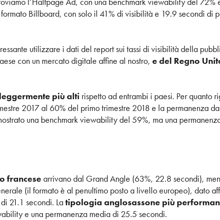
a troviamo l’Halfpage Ad, con una benchmark viewability del 72%
 formato Billboard, con solo il 41% di visibilità e 19.9 secondi 
essante utilizzare i dati del report sui tassi di visibilità della pubb
paese con un mercato digitale affine al nostro,
e del Regno Unit
leggermente più alti
rispetto ad entrambi i paesi. Per quanto ri
rimestre 2017 al 60% del primo trimestre 2018 e la permanenza da
 mostrato una benchmark viewability del 59%, ma una permanenza m
to francese
arrivano dal Grand Angle (63%, 22.8 secondi), men
nerale (il formato è al penultimo posto a livello europeo), dato af
di 21.1 secondi. La
tipologia anglosassone più performan
wability e una permanenza media di 25.5 secondi.