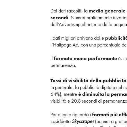
Dai dati raccolti, la
media generale d
secondi
. Numeri praticamente invariati
dell’Advertising all’interno della pagin
I dati migliori arrivano dalle
pubblicit
l’Halfpage Ad, con una percentuale de
Il
formato meno performante
è, in
permanenza.
Tassi di visibilità della pubblicit
In generale, la pubblicità digitale nel 
64%), mentre
è diminuita la perm
visibilità e 20.8 secondi di permanenza
Per quanto riguarda i
formati più effi
cosiddetto
Skyscraper
(banner a grattac