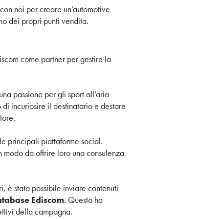
 con noi per creare un’automotive
no dei propri punti vendita.
Ediscom come partner per gestire la
una passione per gli sport all’aria
i incuriosire il destinatario e destare
tore.
e principali piattaforme social.
in modo da offrire loro una consulenza
, è stato possibile inviare contenuti
database Ediscom
. Questo ha
ettivi della campagna.