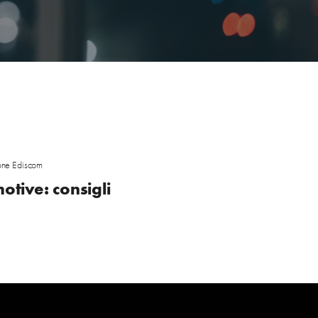
one Ediscom
otive: consigli