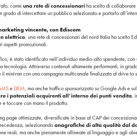
rafo, come
una rete di concessionari
ha scelto di collaborare
n grado di intercettare un pubblico selezionato e portarlo all’inter
arketing vincente, con Ediscom
 elettrico
, una rete di concessionari del nord Italia ha scelto 
ri aspetti promozionali.
fico, è stato identificato nell’individuo medio-alto spendente, con 
a tecnologia. Attraverso contenuti altamente performanti, in grado d
re il minivan con una campagna multicanale finalizzata al drive to s
SMS
e
DEM
, ma anche traffico sponsorizzato su Google Ads e sull
are i potenziali acquirenti all’interno dei punti vendita
, 
re e toccare con mano il prodotto.
ng page ottimizzate, diversificate in base al CAP dei concessionari
 precedenza, selezionando
anagrafiche di alta qualità dal 
ne reali, ma anche pienamente allineate al linguaggio e agli obi