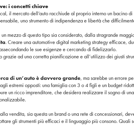
e: i concetti chiave
ertical, il mercato dell’auto racchiude al proprio interno un bacino 
ensabile, uno strumento di indipendenza e libertà che difficilmen
 un mezzo di questo tipo sia considerato, dalla stragrande magg
ita
. Creare una automotive digital marketing strategy efficace, du
, assecondando le sue esigenze e cercando di fidelizzarlo.
 grazie ad una corretta pianificazione e all’utilizzo dei giusti st
cerca di un’auto è davvero grande
, ma sarebbe un errore p
li estremi opposti: una famiglia con 3 o 4 figli e un budget ridot
e un ricco imprenditore, che desidera realizzare il sogno di una vi
nalizzabile.
lla vendita, sia questa un brand o una rete di concessionari, deve
ottare gli strumenti più efficaci e il linguaggio più consono. Quali 