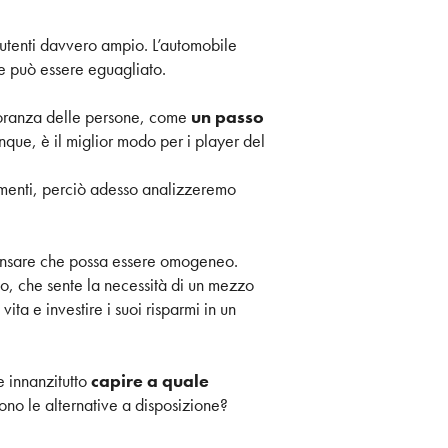
di utenti davvero ampio. L’automobile
te può essere eguagliato.
ioranza delle persone, come
un passo
nque, è il miglior modo per i player del
rumenti, perciò adesso analizzeremo
ensare che possa essere omogeneo.
to, che sente la necessità di un mezzo
ta e investire i suoi risparmi in un
 innanzitutto
capire a quale
sono le alternative a disposizione?