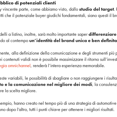
bblico di potenziali clienti
gy vincente parte, come abbiamo visto, dallo
studio del target
.
tti che il potenziale buyer giudichi fondamentali, siano questi il bra
elli a listino, inoltre, sarà molto importante saper
differenziar
endo al contempo
un’identità del brand unica e ben definita
amente, alla definizione della comunicazione e degli strumenti p
i contenuti validi non è possibile massimizzare il ritorno sull’inves
tegia omnichannel
, renderà l’intera esperienza memorabile.
te variabili, le possibilità di sbagliare o non raggiungere i risulta
to e la comunicazione nel migliore dei modi
, la consulenz
re la scelta migliore.
sempio, hanno creato nel tempo più di una strategia di automotive
 dopo l’altro, tutti i punti chiave per ottenere i migliori risultati.