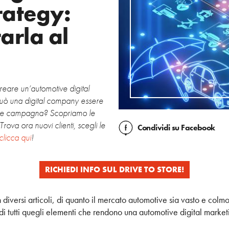
rategy:
arla al
creare un’automotive digital
uò una digital company essere
mile campagna? Scopriamo le
rova ora nuovi clienti, scegli le
Condividi
su Facebook
clicca qui
!
RICHIEDI INFO SUL DRIVE TO STORE!
 diversi articoli, di quanto il mercato automotive sia vasto e col
di tutti quegli elementi che rendono una automotive digital market