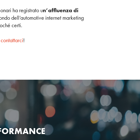
onari ha registrato u
n’affluenza di
ondo dell’automotive internet marketing
soché certi.
 contattarci
!
RFORMANCE