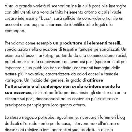
Vista la grande varietà di scenari online in cui è possibile interagire
con altri utenti, una volta definito l’elemento attorno a cui si vuole
creare interesse e “buzz”, sarà sufficiente condividerlo tramite un
account o una pagina chiaramente identificabili e legati alla
campagna.
Prendiamo come esempio
un produttore di elementi tessili
,
specializzato nella creazione di tessuti e fantasie personalizzati. Un
esempio di buzz marketing, partendo da una comunicazione social,
potrebbe essere la condivisione di numerosi post (sponsorizzati per
impattare su un pubblico ben definito) contenenti immagini delle
texture più innovative, caratterizzate da colori accesi e fantasie
variegate. Un indizio del genere, in grado di
attirare
l’attenzione e al contempo non svelare interamente la
sua essenza
, risulterà perfetto per incuriosire gli utenti e attirarli a
cliccare sui post, rimandandoli ad un contenuto più strutturato e
predisposto per spiegare loro quanto offerto.
Lo stesso negozio potrebbe, ugualmente, ricercare i forum e i blog
dedicati all’arredamento per la casa, intervenendo all’interno di
discussioni relative a temi aderenti ai suoi prodotti. In questo