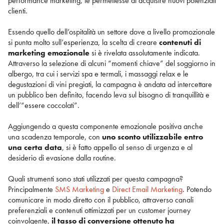
performance marketing, le permettesse di acquisire nuovi potenziali
clienti.
Essendo quello dell’ospitalità un settore dove a livello promozionale
si punta molto sull’esperienza, la scelta di creare
contenuti di
marketing emozionale
si è rivelata assolutamente indicata.
Attraverso la selezione di alcuni “momenti chiave” del soggiorno in
albergo, tra cui i servizi spa e termali, i massaggi relax e le
degustazioni di vini pregiati, la campagna è andata ad intercettare
un pubblico ben definito, facendo leva sul bisogno di tranquillità e
dell’“essere coccolati”.
Aggiungendo a questa componente emozionale positiva anche
una scadenza temporale, con
uno sconto utilizzabile entro
una certa data
, si è fatto appello al senso di urgenza e al
desiderio di evasione dalla routine.
Quali strumenti sono stati utilizzati per questa campagna?
Principalmente
SMS Marketing
e
Direct Email Marketing
. Potendo
comunicare in modo diretto con il pubblico, attraverso canali
preferenziali e contenuti ottimizzati per un customer journey
coinvolgente,
il tasso di conversione ottenuto ha