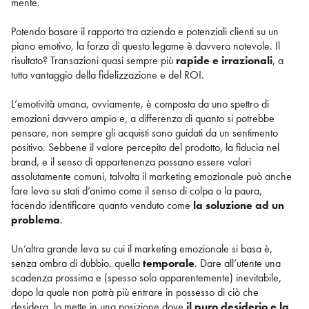
mente.
Potendo basare il rapporto tra azienda e potenziali clienti su un
piano emotivo, la forza di questo legame è davvero notevole. Il
risultato? Transazioni quasi sempre più
rapide e irrazionali
, a
tutto vantaggio della fidelizzazione e del ROI.
L’emotività umana, ovviamente, è composta da uno spettro di
emozioni davvero ampio e, a differenza di quanto si potrebbe
pensare, non sempre gli acquisti sono guidati da un sentimento
positivo. Sebbene il valore percepito del prodotto, la fiducia nel
brand, e il senso di appartenenza possano essere valori
assolutamente comuni, talvolta il marketing emozionale può anche
fare leva su stati d’animo come il senso di colpa o la paura,
facendo identificare quanto venduto come
la soluzione ad un
problema
.
Un’altra grande leva su cui il marketing emozionale si basa è,
senza ombra di dubbio, quella
temporale
. Dare all’utente una
scadenza prossima e (spesso solo apparentemente) inevitabile,
dopo la quale non potrà più entrare in possesso di ciò che
desidera, lo mette in una posizione dove
il puro desiderio e la