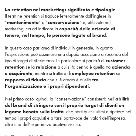
La retention nel marketing: significato e tipologie
Il termine retention si traduce letteralmente dall’inglese in
“
mantenimento
” o “
conservazione
” e, utilizzato nel
marketing, sta ad indicare la
capacità delle aziende di
tenere, nel tempo, le persone legate al brand
.
In questo caso parliamo di individui in generale, in quanto
l’espressione può assumere una doppia accezione a seconda del
tipo di target di riferimento. In particolare si parlerà di
customer
retention
se la
relazione
a cui si fa cenno è quella tra
azienda
e acquirente
; mentre si tratterà di
employee retention
se il
rapporto di fiducia
che si è creato è quello
tra
l’organizzazione e i propri dipendenti.
Nel primo caso, quindi, la “conservazione” consisterà nell’
abilità
del brand di stringere con il proprio target di clienti un
legame basato sulla lealtà
, che porti questi ultimi a ripetere nel
tempo i propri acquisti e a farsi portavoce dei valori dell’impresa,
oltre che dell’esperienza positiva vissuta.