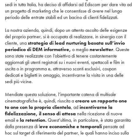
sedi in tutta Italia, ha deciso di affidarsi ad Ediscom per dare vita ad
un progetto di marketing che le consentisse di avere nel lungo
periodo delle entrate stabili ed un bacino di clienti fidelizzati.
La nostra azienda, quindi, dopo un attento ascolto delle esigenze
del proprio partner, si è occupata di realizzare, in sinergia con il
cliente, una
strategia di lead nurturing basata sull’invio
periodico di DEM informative,
o meglio
newsletter
. Queste
sono state realizzate con l’obiettivo di tenere costantemente
aggiornati gli utenti registrati su i nuovi eventi, spettacoli e film in
uscita o in programma e, attraverso sconti esclusivi, coupon
dedicati e biglietti in omaggio, incentivarne la visita in una delle
sedi più vicine.
Mendiate questa soluzione, l’importante catena di multisale
cinematografiche è, quindi, riuscita a
creare un rapporto one
to one con la propria clientela
, ad
incentivarne la
fidelizzazione, il senso di attesa
nella ricezione di nuove
email e
la retention.
Quest’ultima, in particolare, è stata garantita
dalla presenza di l
eve economiche e temporali
pensate ad
hoc sul target di riferimento del partner, le quali hanno inciso sulla