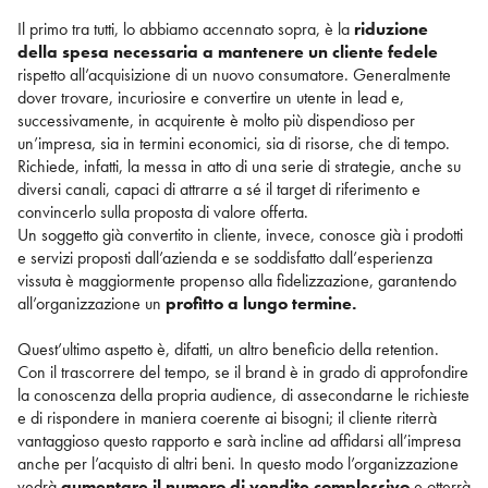
Il primo tra tutti, lo abbiamo accennato sopra, è la
riduzione
della spesa necessaria a mantenere un cliente fedele
rispetto all’acquisizione di un nuovo consumatore. Generalmente
dover trovare, incuriosire e convertire un utente in lead e,
successivamente, in acquirente è molto più dispendioso per
un’impresa, sia in termini economici, sia di risorse, che di tempo.
Richiede, infatti, la messa in atto di una serie di strategie, anche su
diversi canali, capaci di attrarre a sé il target di riferimento e
convincerlo sulla proposta di valore offerta.
Un soggetto già convertito in cliente, invece, conosce già i prodotti
e servizi proposti dall’azienda e se soddisfatto dall’esperienza
vissuta è maggiormente propenso alla fidelizzazione, garantendo
all’organizzazione un
profitto a lungo termine.
Quest’ultimo aspetto è, difatti, un altro beneficio della retention.
Con il trascorrere del tempo, se il brand è in grado di approfondire
la conoscenza della propria audience, di assecondarne le richieste
e di rispondere in maniera coerente ai bisogni; il cliente riterrà
vantaggioso questo rapporto e sarà incline ad affidarsi all’impresa
anche per l’acquisto di altri beni. In questo modo l’organizzazione
vedrà
aumentare il numero di vendite complessivo
e otterrà