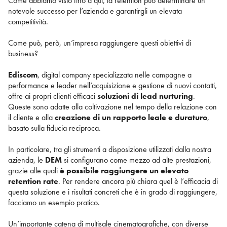
Come abbiamo visto fino a qui, la retention può determinare un
notevole successo per l’azienda e garantirgli un elevata
competitività.
Come può, però, un’impresa raggiungere questi obiettivi di
business?
Ediscom
, digital company specializzata nelle campagne a
performance e leader nell’acquisizione e gestione di nuovi contatti,
offre ai propri clienti efficaci
soluzioni di lead nurturing
.
Queste sono adatte alla coltivazione nel tempo della relazione con
il cliente e alla
creazione di un rapporto leale e duraturo
,
basato sulla fiducia reciproca.
In particolare, tra gli strumenti a disposizione utilizzati dalla nostra
azienda, le
DEM
si configurano come mezzo ad alte prestazioni,
grazie alle quali
è possibile raggiungere un elevato
retention rate
. Per rendere ancora più chiara quel è l’efficacia di
questa soluzione e i risultati concreti che è in grado di raggiungere,
facciamo un esempio pratico.
Un’importante catena di multisale cinematografiche, con diverse