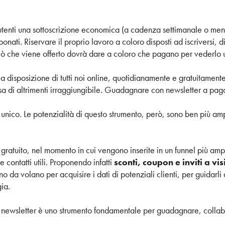
gli utenti una sottoscrizione economica (a cadenza settimanale o men
bonati. Riservare il proprio lavoro a coloro disposti ad iscriversi, d
iò che viene offerto dovrà dare a coloro che pagano per vederlo u
 a disposizione di tutti noi online, quotidianamente e gratuitamen
a di altrimenti irraggiungibile. Guadagnare con newsletter a pa
 unico. Le potenzialità di questo strumento, però, sono ben più am
 gratuito, nel momento in cui vengono inserite in un funnel più amp
contatti utili. Proponendo infatti
sconti, coupon e inviti a vi
 da volano per acquisire i dati di potenziali clienti, per guidarli 
ia.
 la newsletter è uno strumento fondamentale per guadagnare, coll