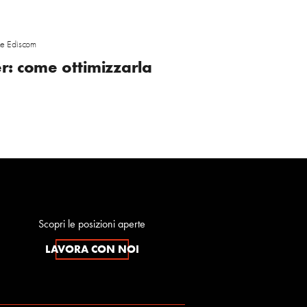
e Ediscom
er: come ottimizzarla
Scopri le posizioni aperte
LAVORA CON NOI