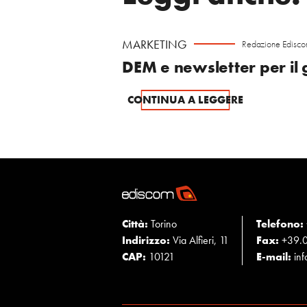
MARKETING
Redazione Edisc
DEM e newsletter per il 
CONTINUA A LEGGERE
Città:
Torino
Telefono:
Indirizzo:
Via Alfieri, 11
Fax:
+39.0
CAP:
10121
E-mail:
in