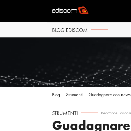
BLOG EDISCOM
Blog
-
Strumenti
-
Guadagnare con newsle
STRUMENTI
Redazione Ediscom
Guadagnare