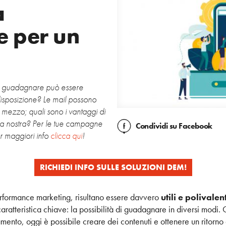
a
e per un
er guadagnare può essere
 disposizione? Le mail possono
 mezzo; quali sono i vantaggi di
a nostra? Per le tue campagne
Condividi
su Facebook
r maggiori info
clicca qui
!
RICHIEDI INFO SULLE SOLUZIONI DEM!
 performance marketing, risultano essere davvero
utili e polivalen
aratteristica chiave: la possibilità di guadagnare in diversi modi. C
amento, oggi è possibile creare dei contenuti e ottenere un ritorno