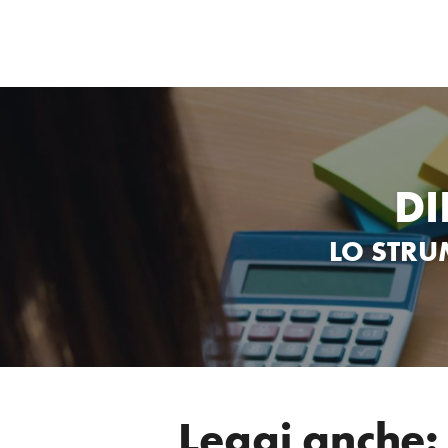
DI
LO STR
Leggi anche: