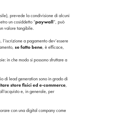
sile), prevede la condivisione di alcuni
ietro un cosiddetto “
paywall
”, può
n valore tangibile.
te, l’iscrizione a pagamento dev’essere
gamento,
se fatto bene
, è efficace,
pie: in che modo si possono sfruttare a
io di lead generation sono in grado di
sitare store fisici ed e-commerce
,
all’acquisto e, in generale, per
aborare con una digital company come