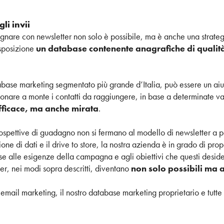
li invii
re con newsletter non solo è possibile, ma è anche una strategia 
isposizione
un database contenente anagrafiche di qualit
base marketing segmentato più grande d’Italia, può essere un aiuto
zionare a monte i contatti da raggiungere, in base a determinate var
fficace, ma anche mirata
.
spettive di guadagno non si fermano al modello di newsletter a pa
zione di dati e il drive to store, la nostra azienda è in grado di pro
ase alle esigenze della campagna e agli obiettivi che questi desi
r, nei modi sopra descritti, diventano
non solo possibili ma 
t email marketing, il nostro database marketing proprietario e tutte 