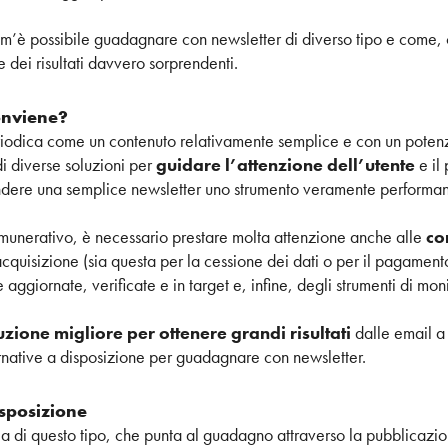
m’è possibile guadagnare con newsletter di diverso tipo e come,
 dei risultati davvero sorprendenti.
onviene?
iodica come un contenuto relativamente semplice e con un potenzi
di diverse soluzioni per
guidare l’attenzione dell’utente
e il
ndere una semplice newsletter uno strumento veramente performan
remunerativo, è necessario prestare molta attenzione anche alle
com
acquisizione (sia questa per la cessione dei dati o per il pagament
 aggiornate, verificate e in target e, infine, degli strumenti di mo
uzione migliore per ottenere grandi risultati
dalle email a
rnative a disposizione per guadagnare con newsletter.
isposizione
a di questo tipo, che punta al guadagno attraverso la pubblicazio