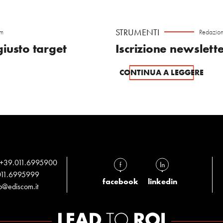
STRUMENTI
om
Redazion
giusto target
Iscrizione newslett
CONTINUA A LEGGERE
+39.011.6995900
11.6995999
facebook
linkedin
fo@ediscom.it