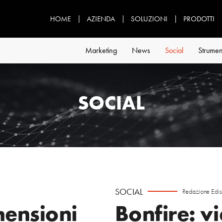
HOME
AZIENDA
SOLUZIONI
PRODOTTI
Marketing
News
Social
Strumen
SOCIAL
SOCIAL
Redazione Edi
mensioni
Bonfire: v