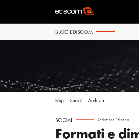
BLOG EDISCOM
Blog
-
Social
-
Archivio
SOCIAL
Redazione Ediscom
Formati e di