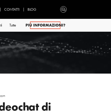
CONTATTI
BLOG
ti
Tutte
PIÙ INFORMAZIONI?
scom
ideochat di