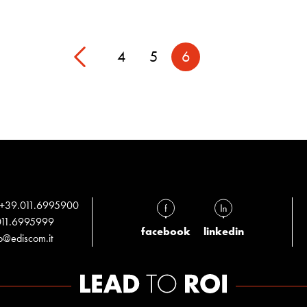
4
5
6
+39.011.6995900
11.6995999
facebook
linkedin
fo@ediscom.it