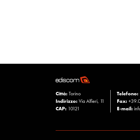
Città:
Torino
Telefono:
Indirizzo:
Via Alfieri, 11
Fax:
+39.0
CAP:
10121
E-mail:
in