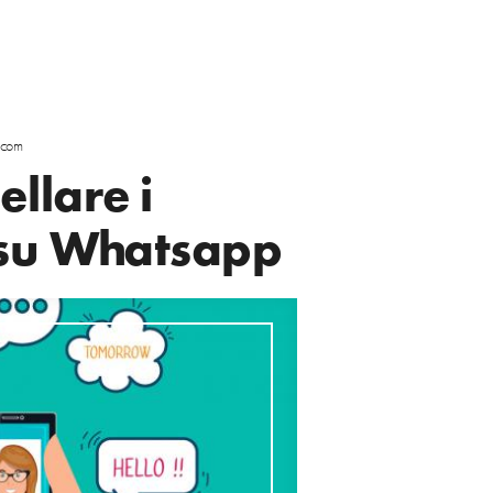
scom
llare i
su Whatsapp