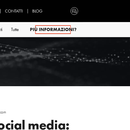
CONTATTI
BLOG
ti
Tutte
PIÙ INFORMAZIONI?
scom
social media: