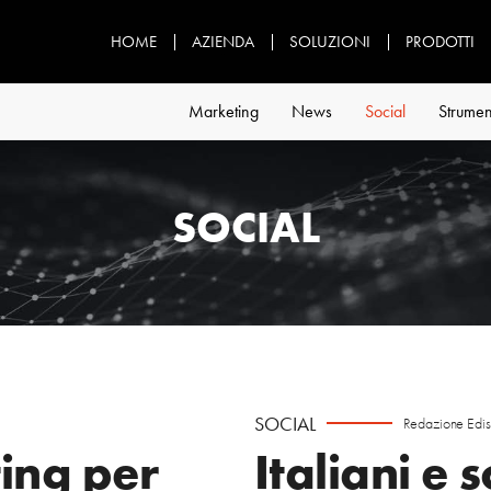
HOME
AZIENDA
SOLUZIONI
PRODOTTI
Marketing
News
Social
Strumen
SOCIAL
SOCIAL
Redazione Edi
ing per
Italiani e 