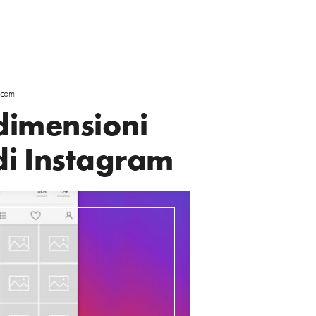
scom
dimensioni
di Instagram