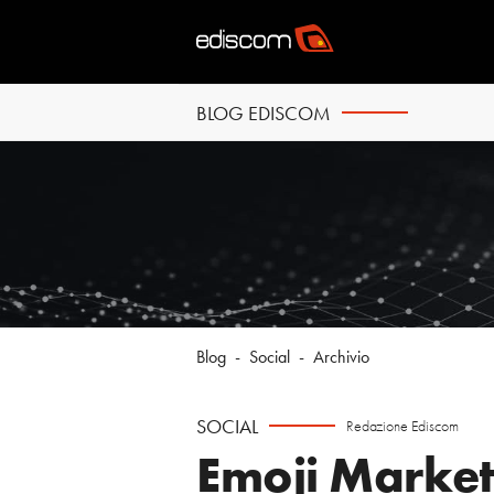
BLOG EDISCOM
Blog
-
Social
-
Archivio
SOCIAL
Redazione Ediscom
Emoji Market