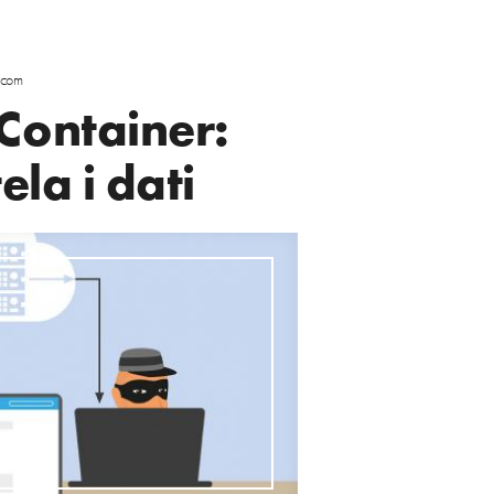
scom
Container:
ela i dati