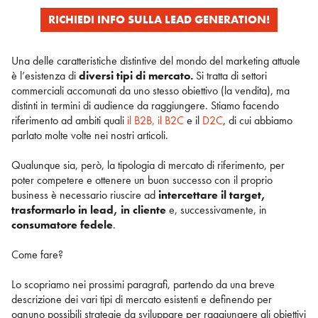
RICHIEDI INFO SULLA LEAD GENERATION!
Una delle caratteristiche distintive del mondo del marketing attuale
è l’esistenza di
diversi tipi di mercato.
Si tratta di settori
commerciali accomunati da uno stesso obiettivo (la vendita), ma
distinti in termini di audience da raggiungere. Stiamo facendo
riferimento ad ambiti quali
il B2B, il B2C
e il
D2C
, di cui abbiamo
parlato molte volte nei nostri articoli.
Qualunque sia, però, la tipologia di mercato di riferimento, per
poter competere e ottenere un buon successo con il proprio
business è necessario riuscire ad
intercettare il target,
trasformarlo in lead, in cliente
e, successivamente, in
consumatore fedele
.
Come fare?
Lo scopriamo nei prossimi paragrafi, partendo da una breve
descrizione dei vari tipi di mercato esistenti e definendo per
ognuno possibili strategie da sviluppare per raggiungere gli obiettivi