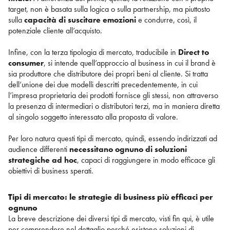
target, non è basata sulla logica o sulla partnership, ma piuttosto
sulla
capacità di suscitare emozioni
e condurre, così, il
potenziale cliente all’acquisto.
Infine, con la terza tipologia di mercato, traducibile in
Direct to
consumer
, si intende quell’approccio al business in cui il brand è
sia produttore che distributore dei propri beni al cliente. Si tratta
dell’unione dei due modelli descritti precedentemente, in cui
l’impresa proprietaria dei prodotti fornisce gli stessi, non attraverso
la presenza di intermediari o distributori terzi, ma in maniera diretta
al singolo soggetto interessato alla proposta di valore.
Per loro natura questi tipi di mercato, quindi, essendo indirizzati ad
audience differenti
necessitano ognuno di soluzioni
strategiche ad hoc
, capaci di raggiungere in modo efficace gli
obiettivi di business sperati.
Tipi di mercato: le strategie di business più efficaci per
ognuno
La breve descrizione dei diversi tipi di mercato, visti fin qui, è utile
per comprendere nel dettaglio perché esistono soluzioni di