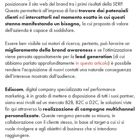
posizionare il sito web del brand tra i primi risultati della SERP.
Questo permetterà all’impresa di farsi
trovare dai potenziali
clienti
ed
intercettarli nel momento esatto in cui questi
stanno manifestando un bisogno,
la cui proposta di valore
dell’azienda è capace di soddisfare.
Essere ben visibile sui motori di ricerca, pertanto, può favorire un
miglioramento della brand awareness
e se l’ottimizzazione
viene pensata appositamente per la
lead generation
(di cui
abbiamo parlato approfonditamente
in questo articolo
) è possibile
rendere l’acquisizione di nuovi contatti una naturale conseguenza
dell’interesse mostrato dall’audience.
Ediscom
, digital company specializzata nel performance
marketing, è in grado di mettere a disposizione di tutti i suoi partner,
siano essi rivolti ad un mercato B2B, B2C o D2C, le soluzioni viste
fin qui attraverso la
realizzazione di campagne multichannel
personalizzate.
Queste vengono pensate su misura, in
collaborazione con il cliente stesso, in base al target a cui ci si
vuole rivolgere e agli obiettivi di business che si intendono
raggiungere.