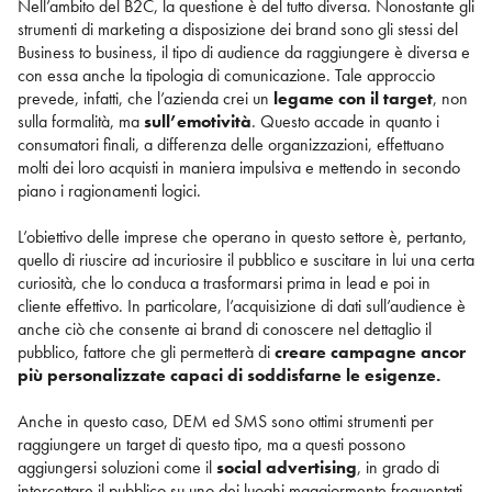
Nell’ambito del B2C, la questione è del tutto diversa. Nonostante gli
strumenti di marketing a disposizione dei brand sono gli stessi del
Business to business, il tipo di audience da raggiungere è diversa e
con essa anche la tipologia di comunicazione. Tale approccio
prevede, infatti, che l’azienda crei un
legame con il target
, non
sulla formalità, ma
sull’emotività
. Questo accade in quanto i
consumatori finali, a differenza delle organizzazioni, effettuano
molti dei loro acquisti in maniera impulsiva e mettendo in secondo
piano i ragionamenti logici.
L’obiettivo delle imprese che operano in questo settore è, pertanto,
quello di riuscire ad incuriosire il pubblico e suscitare in lui una certa
curiosità, che lo conduca a trasformarsi prima in lead e poi in
cliente effettivo. In particolare, l’acquisizione di dati sull’audience è
anche ciò che consente ai brand di conoscere nel dettaglio il
pubblico, fattore che gli permetterà di
creare campagne ancor
più personalizzate capaci di soddisfarne le esigenze.
Anche in questo caso, DEM ed SMS sono ottimi strumenti per
raggiungere un target di questo tipo, ma a questi possono
aggiungersi soluzioni come il
social advertising
, in grado di
intercettare il pubblico su uno dei luoghi maggiormente frequentati