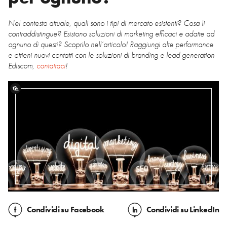
Nel contesto attuale, quali sono i tipi di mercato esistenti? Cosa li
contraddistingue? Esistono soluzioni di marketing efficaci e adatte ad
ognuno di questi? Scoprilo nell’articolo! Raggiungi alte performance
e ottieni nuovi contatti con le soluzioni di branding e lead generation
Ediscom,
contattaci
!
Condividi
su Facebook
Condividi
su LinkedIn