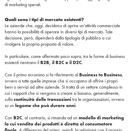
di marketing sperati.
Quali sono i tipi di mercato esistenti?
Le aziende che, oggi, decidono di aprire un’attività commerciale
hanno la possibilità di operare in diversi tipi di mercato. Tale
decisione, però, dipenderà dalla tipologia di pubblico a cui
rivolgere la propria proposta di valore.
In particolare, come affermato poco sopra, tra le forme di business
esistenti rientrano il
B2B, il B2C e il D2C
.
Con il primo acronimo si fa riferimento al
Business to Business
,
ovvero a tutte quelle imprese che si occupano di offrire i propri
beni o servizi ad altre aziende. Si tratta di un settore complesso in
cui i rapporti che si vengono a creare si basano, generalmente,
sulla
continuità delle transazioni
tra le organizzazioni, ovvero
su un
legame che può durare anni
.
Con
B2C
, al contrario, si rimanda ad un
modello di marketing
la cui vendita dei prodotti è diretta al consumatore
finale.
A differenza del primo, quindi, la relazione con il proprio