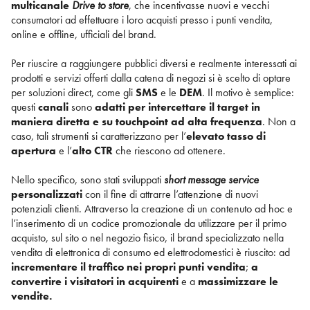
multicanale
Drive to store
, che incentivasse nuovi e vecchi
consumatori ad effettuare i loro acquisti presso i punti vendita,
online e offline, ufficiali del brand.
Per riuscire a raggiungere pubblici diversi e realmente interessati ai
prodotti e servizi offerti dalla catena di negozi si è scelto di optare
per soluzioni direct, come gli
SMS
e le
DEM
. Il motivo è semplice:
questi
canali
sono
adatti per intercettare il target in
maniera diretta e su touchpoint ad alta frequenza
. Non a
caso, tali strumenti si caratterizzano per l’
elevato tasso di
apertura
e l’
alto CTR
che riescono ad ottenere.
Nello specifico, sono stati sviluppati
short message service
personalizzati
con il fine di attrarre l’attenzione di nuovi
potenziali clienti. Attraverso la creazione di un contenuto ad hoc e
l’inserimento di un codice promozionale da utilizzare per il primo
acquisto, sul sito o nel negozio fisico, il brand specializzato nella
vendita di elettronica di consumo ed elettrodomestici è riuscito: ad
incrementare il traffico nei propri punti vendita
;
a
convertire i visitatori in acquirenti
e a
massimizzare le
vendite.