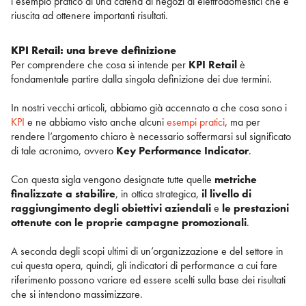
l’esempio pratico di una catena di negozi di elettrodomestici che è
riuscita ad ottenere importanti risultati.
KPI Retail: una breve definizione
Per comprendere che cosa si intende per
KPI Retail
è
fondamentale partire dalla singola definizione dei due termini.
In nostri vecchi articoli, abbiamo già accennato a che cosa sono i
KPI
e ne abbiamo visto anche alcuni
esempi pratici
, ma per
rendere l’argomento chiaro è necessario soffermarsi sul significato
di tale acronimo, ovvero
Key Performance Indicator
.
Con questa sigla vengono designate tutte quelle
metriche
finalizzate a stabilire
, in ottica strategica,
il livello di
raggiungimento degli obiettivi aziendali
e
le prestazioni
ottenute con le proprie campagne promozionali
.
A seconda degli scopi ultimi di un’organizzazione e del settore in
cui questa opera, quindi, gli indicatori di performance a cui fare
riferimento possono variare ed essere scelti sulla base dei risultati
che si intendono massimizzare.