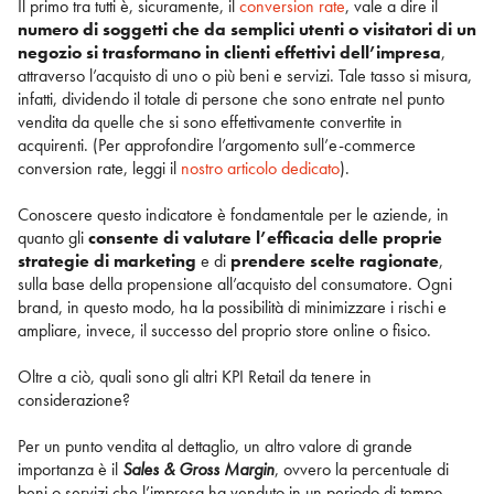
Il primo tra tutti è, sicuramente, il
conversion rate
, vale a dire il
numero di soggetti che da semplici utenti o visitatori di un
negozio si trasformano in clienti effettivi dell’impresa
,
attraverso l’acquisto di uno o più beni e servizi. Tale tasso si misura,
infatti, dividendo il totale di persone che sono entrate nel punto
vendita da quelle che si sono effettivamente convertite in
acquirenti. (Per approfondire l’argomento sull’e-commerce
conversion rate, leggi il
nostro articolo dedicato
).
Conoscere questo indicatore è fondamentale per le aziende, in
quanto gli
consente di valutare l’efficacia delle proprie
strategie di marketing
e di
prendere scelte ragionate
,
sulla base della propensione all’acquisto del consumatore. Ogni
brand, in questo modo, ha la possibilità di minimizzare i rischi e
ampliare, invece, il successo del proprio store online o fisico.
Oltre a ciò, quali sono gli altri KPI Retail da tenere in
considerazione?
Per un punto vendita al dettaglio, un altro valore di grande
importanza è il
Sales & Gross Margin
, ovvero la percentuale di
beni o servizi che l’impresa ha venduto in un periodo di tempo