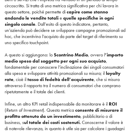
circoscritto. Si tratta di una metrica significativa per chi lavora in
questo settore, poiché permette di
capire come stanno
andando le vendite totali
e
quelle specifiche in ogni
singolo canale
. Dall’esito di questo indicatore, pertanto,
un’azienda può decidere se sviluppare campagne promozionali ad
hoc, che incentivino l’acquisto da parte del target di riferimento su
uno specifico touchpoint.
A questo si aggiungono: lo
Scontrino Medio
, ovvero l
’importo
medio speso dal soggetto per ogni suo acquisto
,
fondamentale per conoscere l’inclinazione dei singoli consumatori
alla spesa e sviluppare attività promozionali su misura; il
loyalty
rate
, cioè il
tasso di fedeltà dell’acquirente
, che si misura
attraverso il rapporto tra il numero di consumatori che comprano
ripetutamente e il totale dei clienti.
Infine, un altro KPI retail indispensabile da monitorare è il
ROI
(
Return of Investment
). Questa metrica
consente di misurare il
profitto ottenuto da un investimento
, pubblicitario o di
business, s
ul totale dei costi sostenuti.
Conoscerne il valore è
di notevole rilevanza, in quanto è utile sia per calcolare i guadagni