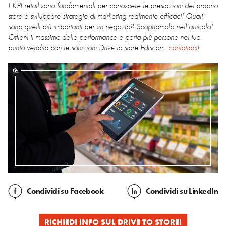
I KPI retail sono fondamentali per conoscere le prestazioni del proprio
store e sviluppare strategie di marketing realmente efficaci! Quali
sono quelli più importanti per un negozio? Scopriamolo nell’articolo!
Ottieni il massimo delle performance e porta più persone nel tuo
punto vendita con le soluzioni Drive to store Ediscom,
contattaci
!
Condividi
su Facebook
Condividi
su LinkedIn
RICHIEDI INFO SUL DRIVE TO STORE!