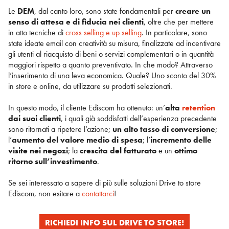
Le
DEM
, dal canto loro, sono state fondamentali per
creare un
senso di attesa e di fiducia nei clienti
, oltre che per mettere
in atto tecniche di
cross selling e up selling
. In particolare, sono
state ideate email con creatività su misura, finalizzate ad incentivare
gli utenti al riacquisto di beni o servizi complementari o in quantità
maggiori rispetto a quanto preventivato. In che modo? Attraverso
l’inserimento di una leva economica. Quale? Uno sconto del 30%
in store e online, da utilizzare su prodotti selezionati.
In questo modo, il cliente Ediscom ha ottenuto: un’
alta
retention
dai suoi clienti
, i quali già soddisfatti dell’esperienza precedente
sono ritornati a ripetere l’azione;
un alto tasso di conversione
;
l’
aumento del valore medio di spesa
; l’
incremento delle
visite nei negozi
; la
crescita del fatturato
e un
ottimo
ritorno sull’investimento
.
Se sei interessato a sapere di più sulle soluzioni Drive to store
Ediscom, non esitare a
contattarci
!
RICHIEDI INFO SUL DRIVE TO STORE!